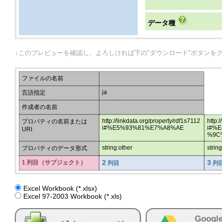
データ種
↓このプレビューを確認し、よろしければ下の"ダウンロード"ボタンを
ファイルの名前
ja
言語指定
作成者の名前
http://linkdata.org/property/rdf1s7112
http:
プロパティの名前または
i#%E5%93%81%E7%A8%AE
i#%
URI
%9C
string:other
strin
プロパティのデータ形式
2
3
1 列目（サブジェクト）
列目
列
Excel Workbook (*.xlsx)
Excel 97-2003 Workbook (*.xls)
Googl