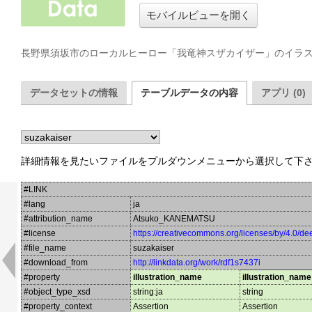
モバイルビューを開く
長野県須坂市のローカルヒーロー「我竜神スザカイザー」のイラス
データセットの情報
テーブルデータの内容
アプリ (0)
詳細情報を見たいファイルをプルダウンメニューから選択して下
#LINK
#lang
ja
#attribution_name
Atsuko_KANEMATSU
#license
https://creativecommons.org/licenses/by/4.0/de
#file_name
suzakaiser
#download_from
http://linkdata.org/work/rdf1s7437i
#property
illustration_name
illustration_name
#object_type_xsd
string:ja
string
#property_context
Assertion
Assertion