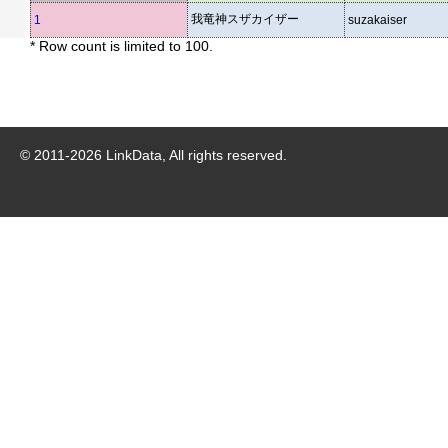
我竜神スザカイザー
1
suzakaiser
* Row count is limited to 100.
© 2011-
2026
LinkData, All rights reserved.