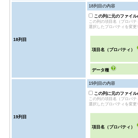
18
列目の内容
この列に元のファイル
この列の項目名（プロパテ
選択したプロパティを変更
18
列目
項目名（プロパティ）
データ種
19
列目の内容
この列に元のファイル
この列の項目名（プロパテ
選択したプロパティを変更
19
列目
項目名（プロパティ）