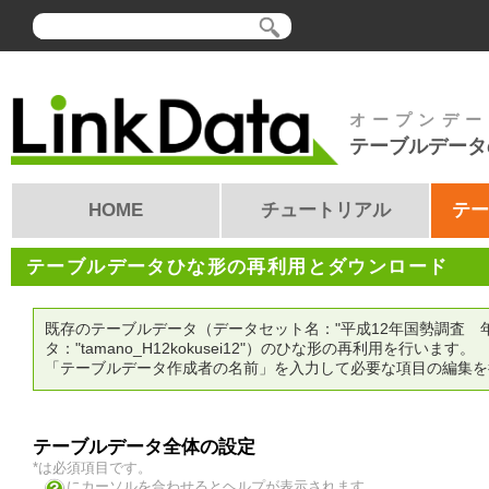
オープンデー
テーブルデータ
HOME
チュートリアル
テー
テーブルデータひな形の再利用とダウンロード
既存のテーブルデータ（データセット名："平成12年国勢調査 年
タ："tamano_H12kokusei12"）のひな形の再利用を行います。
「テーブルデータ作成者の名前」を入力して必要な項目の編集を
テーブルデータ全体の設定
*は必須項目です。
にカーソルを合わせるとヘルプが表示されます。