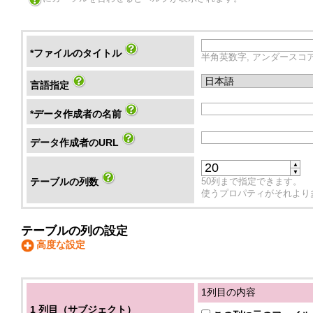
*ファイルのタイトル
半角英数字, アンダースコア"_"
言語指定
*データ作成者の名前
データ作成者のURL
▲
▼
テーブルの列数
50列まで指定できます。
使うプロパティがそれより
テーブルの列の設定
高度な設定
1列目の内容
1 列目（サブジェクト）