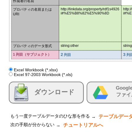
作成者の名前
http://linkdata.org/property/rdf1s4926
http:
プロパティの名前または
i#%E5%B8%82%E5%90%8D
i#%
URI
string:other
strin
プロパティのデータ形式
2
3
1 列目（サブジェクト）
列目
列
Excel Workbook (*.xlsx)
Excel 97-2003 Workbook (*.xls)
Googl
ダウンロード
ファイ
もう一度テーブルデータのひな形を作る
テーブルデー
→
次の手順が分からない
チュートリアルへ
→