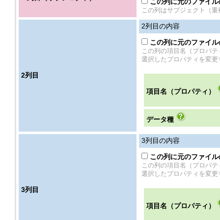
この列に元のファイル
この列はサブジェクト（重
2
列目の内容
この列に元のファイル
この列の項目名（プロパテ
選択したプロパティを変更
2
列目
項目名（プロパティ）
データ種
3
列目の内容
この列に元のファイル
この列の項目名（プロパテ
選択したプロパティを変更
3
列目
項目名（プロパティ）