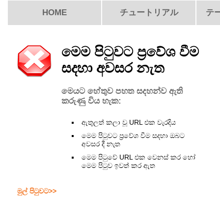
HOME
チュートリアル
テ
මෙම පිටුවට ප්‍රවේශ වීම
සදහා අවසර නැත
මෙයට හේතුව පහත සදහන්ව ඇති
කරුණු විය හැක:
ඇතුලත් කලා වූ URL එක වැරදිය
මෙම පිටුවට ප්‍රවේශ වීම සදහා ඔබට
අවසර දී නැත
මෙම පිටුවේ URL එක වෙනස් කර හෝ
මෙම පිටුව ඉවත් කර ඇත
මුල් පිටුවට>>