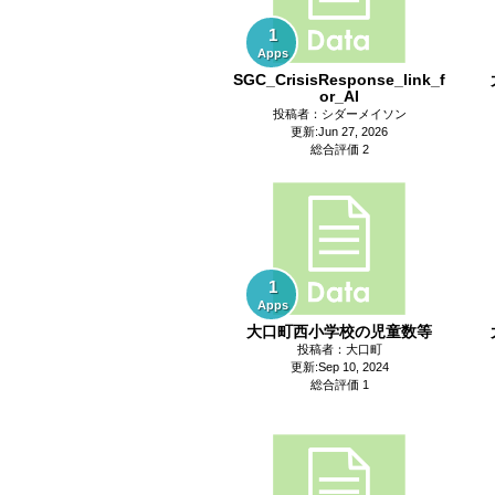
1
Apps
SGC_CrisisResponse_link_f
or_AI
投稿者：シダーメイソン
更新:Jun 27, 2026
総合評価 2
1
Apps
大口町西小学校の児童数等
投稿者：大口町
更新:Sep 10, 2024
総合評価 1