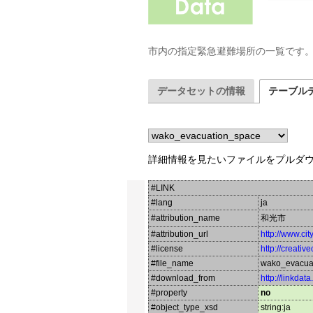
市内の指定緊急避難場所の一覧です。R
データセットの情報
テーブル
詳細情報を見たいファイルをプルダ
#LINK
#lang
ja
#attribution_name
和光市
#attribution_url
http://www.cit
#license
http://creati
#file_name
wako_evacua
#download_from
http://linkdat
#property
no
#object_type_xsd
string:ja