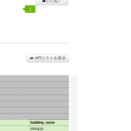
いいね！
1
APIリストを表示
building_name
latitude
longi
string:ja
string:ja
string