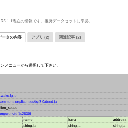
5.1.1現在の情報です。推奨データセットに準拠。
データの内容
アプリ (2)
関連記事 (2)
ウンメニューから選択して下さい。
y.wako.lg.jp
vecommons.org/licenses/by/3.0/deed.ja
tion_space
a.org/work/rdf1s2830i
name
kana
address
string:ja
string:ja
string:ja