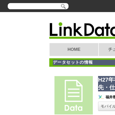
HOME
チ
データセットの情報
H27
先・仕
福井
モバイ