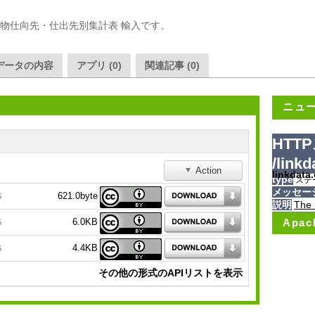
貨物仕向先・仕出先別集計表 輸入です。
データの内容
アプリ (0)
関連記事 (0)
ニュ
HTTP
/link
Action
linkda
type
ステ
メッセー
621.0byte
5
説明
The 
Apac
6.0KB
5
4.4KB
5
その他の形式のAPIリストを表示