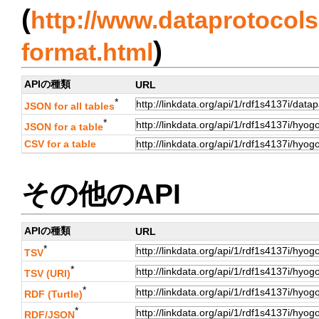
(
http://www.dataprotocols.
)
format.html
APIの種類
URL
*
JSON for all tables
*
JSON for a table
CSV for a table
その他のAPI
APIの種類
URL
*
TSV
*
TSV (URI)
*
RDF (Turtle)
*
RDF/JSON